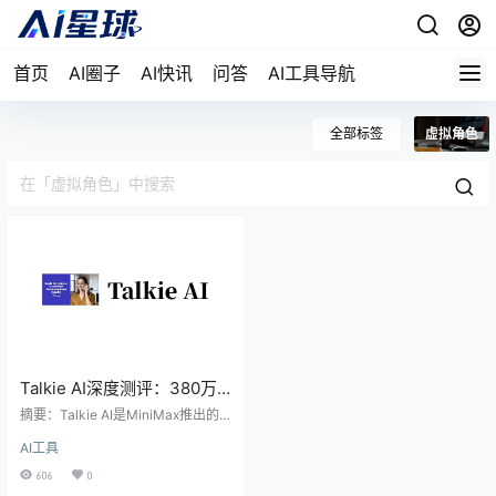
首页
AI圈子
AI快讯
问答
AI工具导航
全部标签
虚拟角色
Talkie AI深度测评：380万
美国年轻人沉迷的”虚拟恋
摘要：Talkie AI是MiniMax推出的
人”，凭什么火遍全球？
情感陪伴类AI应用，凭借角色卡片、
AI工具
情感语音和游戏化设计，在美国市
场累计380万下载，成为AI情感陪伴
606
0
赛道的现象级产品。 最近，一款中