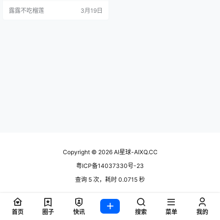
国AI应用在美国年轻人中爆火。它不
露露不吃榴莲
3月19日
是ChatGPT那样的效率工具，而是
一个能让你和"虚拟角色"谈恋爱、交
朋友、甚至一起冒险的App。上线不
到一年，累计下载量突破380万，在
美国AI聊天应用排名第四。这款…
Copyright © 2026
AI星球-AIXQ.CC
粤ICP备14037330号-23
查询 5 次，耗时 0.0715 秒
首页
圈子
快讯
搜索
菜单
我的