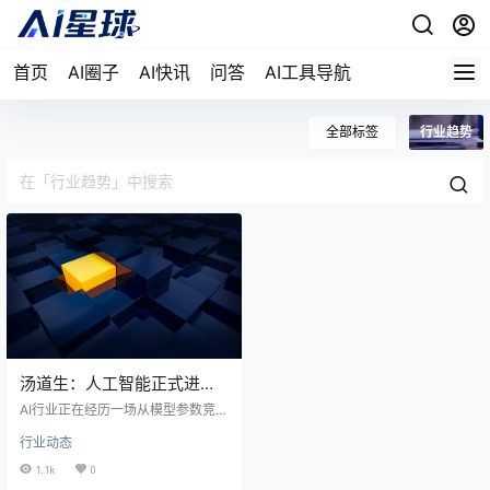
首页
AI圈子
AI快讯
问答
AI工具导航
全部标签
行业趋势
汤道生：人工智能正式进入
Harness时代
AI行业正在经历一场从模型参数竞赛
到Harness工程的范式转变。Open
行业动态
Claw的突破不在于模型训练，而是
为大模型构建了完整的工作环境，
1.1k
0
让AI从聊天机器人进化为持续工作的