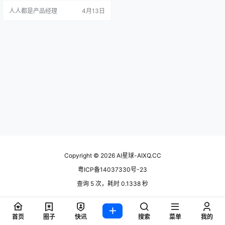
智能体。本文深度解析Harness如何
人人都是产品经理
4月13日
成为驾驭AI力量的关键系统，以及为
什么2026年将成为智能体时代的真
正起点。 2026年春天，AI行业出现
了一个值得关注的变化：大家不再
只聊模型了。 过去三年，整个行业
最热衷的话题是模型参数…
Copyright © 2026
AI星球-AIXQ.CC
粤ICP备14037330号-23
查询 5 次，耗时 0.1338 秒
首页
圈子
快讯
搜索
菜单
我的