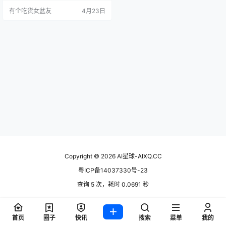
道，是它的知识是"全科的"，不
有个吃货女盆友
4月23日
够"专科"。 这就催生了一个专门的
方向：Vertical Model（垂直模型）
——在某个特定领域专精的AI。 一
句话理解…
Copyright © 2026
AI星球-AIXQ.CC
粤ICP备14037330号-23
查询 5 次，耗时 0.0691 秒
首页
圈子
快讯
搜索
菜单
我的