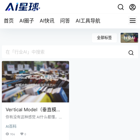
首页
AI圈子
AI快讯
问答
AI工具导航
全部标签
行业AI
Vertical Model（垂直模
型）：为什么”全科医生”打
你有没有这种感觉 AI什么都懂，但
不过”专科医生”
用到专业领域就"差点意思"。 你让
AI百科
通用AI帮你看医学影像，它说"看起
来正常"；但真正放射科医生一看，
904
0
发现了三处早期病变。 AI不是不知