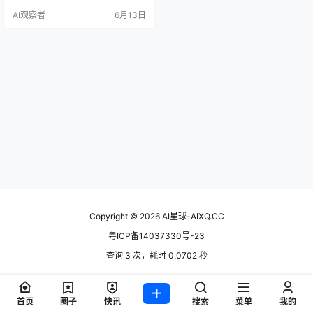
短视频风口起量的项目。GitHub 上
AI观察者
6月13日
AI 视频生成相关的仓库少说有几十
个，大部分 fork 来 fork 去，核心逻
辑高度雷同。NarratoAI 自己就在 R
EADME 里坦承基于 Mon…
Copyright © 2026
AI星球-AIXQ.CC
粤ICP备14037330号-23
查询 3 次，耗时 0.0702 秒
首页
圈子
快讯
搜索
菜单
我的