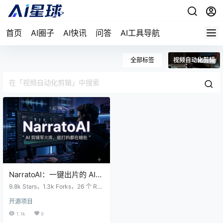
首页
AI圈子
AI快讯
问答
AI工具导航
全部标签
视频自动化剪辑
NarratoAI：一键出片的 AI
影视解说工具，单兵作战的
9.8k Stars，1.3k Forks，26 个 Rel
边界在哪
ease。截至 2026 年 6 月 12 日，这
开源项目
个数字在 AI 视频生成赛道里不算最
大，但增速够快。看到这些数据的
1.1k
0
时候，我的第一反应是：又一个靠