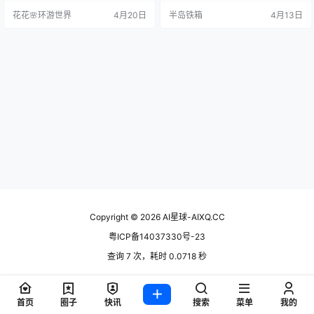
两者之间的Gap从来都没真正消除
动手重写时，在X上刷到一个项目叫
花花🌸环游世界
4月20日
半岛铁箱
4月13日
过。直到我发现了UI/UX PRO MAX
awesome-design-md。 看了下说
这个开源技能，68.1k个Star、MIT
明，只要把一个.md文件丢进项目目
许可、17个版本迭代，它做的事情
录，AI就能生成对应品牌风格的UI。
本质上很单纯：把设计师的经验变
我选了个Linear的DESIGN.md试了
成AI可以执行的规则，让开发…
一下——好家伙，5分钟，一个…
Copyright © 2026
AI星球-AIXQ.CC
粤ICP备14037330号-23
查询 7 次，耗时 0.0718 秒
首页
圈子
快讯
搜索
菜单
我的