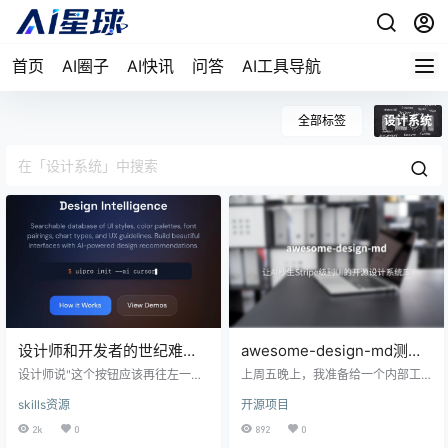
首页
AI圈子
AI快讯
问答
AI工具导航
全部标签
设计系统
设计师和开发者的世纪难
awesome-design-md测
题：这个开源技能把UI/UX做
评：让AI秒生Stripe级别UI
设计师说"这个按钮应该再往左一
上周五晚上，我准备给一个内部工
成了流水线
点"，开发者说"改了三版了你早说
的开源设计系统库
具做前端重构。想偷懒用AI生成，结
skills资源
开源项目
啊"——这种对话在每一个产品团队
果AI给我生成了一个"五彩斑斓的
里都在上演。设计师追求的是体验
黑"——配色混乱、圆角不统一、间
2k
0
892
0
极致，开发者追求的是效率最优，
距更是一言难尽。正当我准备自己