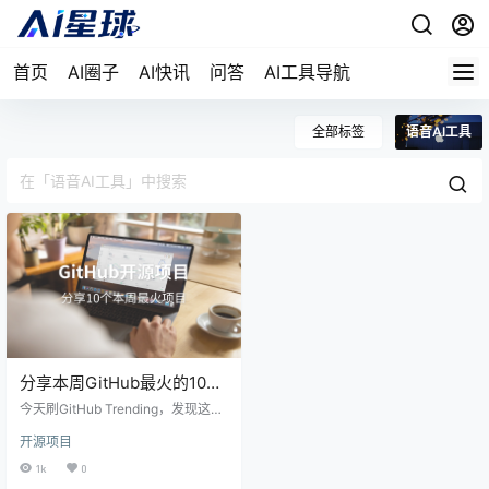
首页
AI圈子
AI快讯
问答
AI工具导航
全部标签
语音AI工具
分享本周GitHub最火的10个
项目，第3个让我眼前一亮
今天刷GitHub Trending，发现这周
有几个项目挺有意思的，忍不住想
开源项目
跟你们分享一下。 说实话，这两年
GitHub上的AI项目越来越多，但真
1k
0
正能让人"哇"出来的越来越少。不过