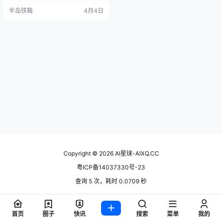
这周还真让我发现了几个不错的，
半岛铁箱
4月4日
有些是真的解决了痛点，有些是思
路很巧妙。废话不多说，直接上正
文。 1. AI-Scientist-v2：让AI自己
搞科研写论文 说实话，看到这个项
目的时候我有点震惊。Sa…
Copyright © 2026
AI星球-AIXQ.CC
粤ICP备14037330号-23
查询 5 次，耗时 0.0709 秒
首页
圈子
快讯
搜索
菜单
我的