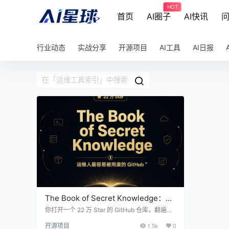
HOT
首页
AI圈子
AI快讯
行业动态
实战分享
开源项目
AI工具
AI日报
The Book of Secret Knowledge：22
万 Star 的运维工具箱，但不是你以为
你打开一个 22 万 Star 的 GitHub 仓库，翻遍目
录，发现连一行 Python 都没有。不是藏起来
的那种”书”
开源项目
1.5k
0
了，是真的没有。整件事的本质是一个被折叠了