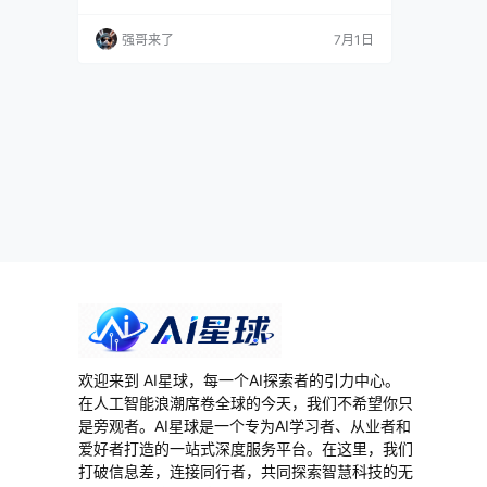
五十多层的 Markdown 文件，里面塞满了链
接。你可能会想：这东西凭什么拿到 GitHub 全
强哥来了
7月1日
站 Top 100 的 Stars？ trimstray 在 README 第
一行写的是"Knowledge is powerful, be…
欢迎来到 AI星球，每一个AI探索者的引力中心。
在人工智能浪潮席卷全球的今天，我们不希望你只
是旁观者。AI星球是一个专为AI学习者、从业者和
爱好者打造的一站式深度服务平台。在这里，我们
打破信息差，连接同行者，共同探索智慧科技的无