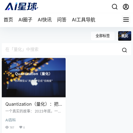
首页
AI圈子
AI快讯
问答
AI工具导航
全部标签
量化
Quantization（量化）：把
AI模型”压缩”进你的电脑
一个真实的故事： 2023年底，一个
程序员想在自己MacBook上跑一个
AI百科
大模型。结果呢？模型太大，内存
直接爆了。 后来他听说了一个叫"量
787
0
化"的技术，给模型瘦了个身——70