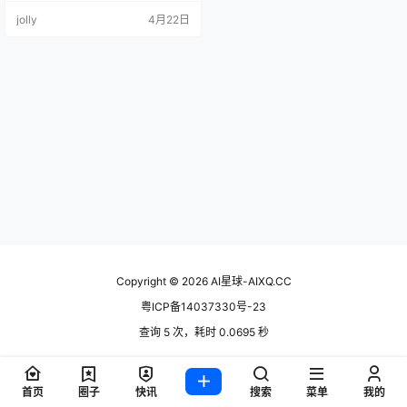
B的大模型从140GB砍到4GB，居
jolly
4月22日
然真的跑起来了，虽然慢了点，但
能用。 这个"瘦身术"，就是Quantiz
ation（量化）。 一句话理解 量化
（Quantization） = 把AI模型…
Copyright © 2026
AI星球-AIXQ.CC
粤ICP备14037330号-23
查询 5 次，耗时 0.0695 秒
首页
圈子
快讯
搜索
菜单
我的