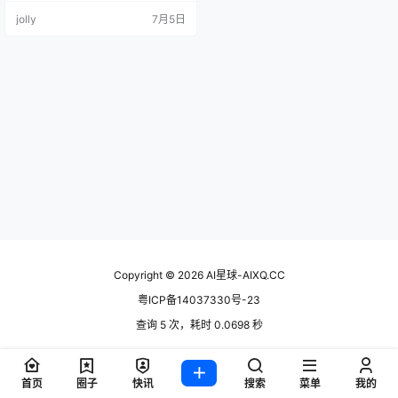
选股全在跌。这种信息过载又不协
jolly
7月5日
同的体验，每一个散户都经历过。 d
aily_stock_analysis 做的事简单到
粗暴：把你自选股丢给它，它每天
用大模型跑一圈，吐出一份带评
分、带操作建议、带风险警报的决
策仪表盘，然后推到你手机上。支
持 A 股、…
Copyright © 2026
AI星球-AIXQ.CC
粤ICP备14037330号-23
查询 5 次，耗时 0.0698 秒
首页
圈子
快讯
搜索
菜单
我的