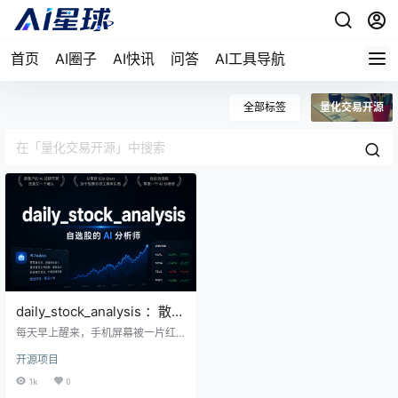
首页
AI圈子
AI快讯
问答
AI工具导航
全部标签
量化交易开源
daily_stock_analysis ：散户
的 AI 投研平替还是又一个噱
每天早上醒来，手机屏幕被一片红
头
绿刷屏。A 股的盘前消息、港股的隔
开源项目
夜走势、美股刚刚收盘的数据，三
块屏幕都不够看。你看完新闻觉得
1k
0
利空出尽了，打开交易软件发现自