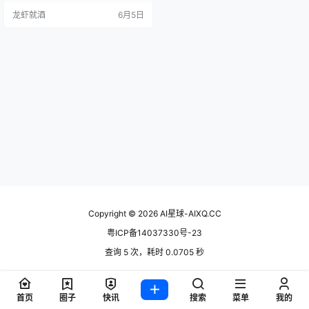
能一键生成商拍图、训练虚拟模
龙虾就酒
6月5日
特、自动写种草文案。月访问量24
万，用户评分4.9，到底是不是电商
卖家的降本福音，我帮你探了一
遍。 产品概述 绘蛙AI是阿里巴巴集
团旗下的AI电商营销内容创作平台，
由杭州连凡信息技术有限公司运
营。它的定位很直接：帮电商…
Copyright © 2026
AI星球-AIXQ.CC
粤ICP备14037330号-23
查询 5 次，耗时 0.0705 秒
首页
圈子
快讯
搜索
菜单
我的