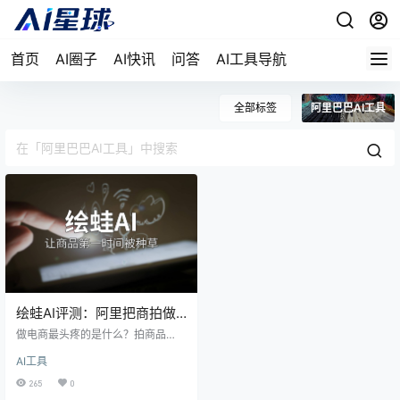
首页
AI圈子
AI快讯
问答
AI工具导航
全部标签
阿里巴巴AI工具
绘蛙AI评测：阿里把商拍做
成了一句话的事，实测到底
做电商最头疼的是什么？拍商品
靠不靠谱
图。请模特、租场地、修图，一套
AI工具
下来少说几千块。就算找外包，沟
通成本和时间成本也让人头大。绘
265
0
蛙AI是阿里推出的电商营销AI工具，