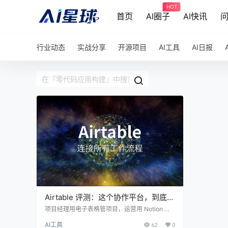
HOT
首页
AI圈子
AI快讯
行业动态
实战分享
开源项目
AI工具
AI日报
Airtable 评测：这个协作平台，到底有
多能打？
项目经理用电子表格管项目，运营用 Notion 管
内容，销售用 CRM 管客户，三个工具来回切，
AI工具
62
0
数据还不同步？Airtable 就是来解决这个问题