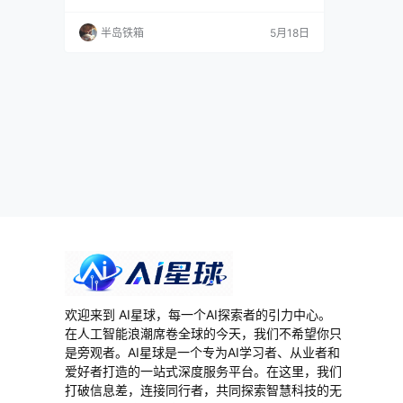
的。它把电子表格的直观和关系型数据库的严谨
合二为一，让非技术团队也能搭建自己的业务系
半岛铁箱
5月18日
统。500,000+ 家品牌在用，从 OpenAI 到 Netf
lix 都在列。但上手门槛不低，价格也不算便宜，
到底值不值，得上手试了才知道。 产品概述 Airt
able…
欢迎来到 AI星球，每一个AI探索者的引力中心。
在人工智能浪潮席卷全球的今天，我们不希望你只
是旁观者。AI星球是一个专为AI学习者、从业者和
爱好者打造的一站式深度服务平台。在这里，我们
打破信息差，连接同行者，共同探索智慧科技的无