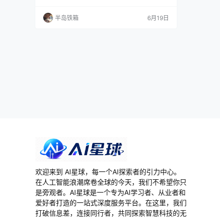
制粘贴，Agent 继续摸黑干活。 这个问题比你想
象的普遍。2026 年了，AI Agent 能写代码、会
半岛铁箱
6月19日
git、懂架构设计，但让它去 YouTube 看一眼视
频字幕、去 Twitter 搜一条讨论、去小红书翻一
篇攻略，大部分时候它就是个睁眼瞎…
欢迎来到 AI星球，每一个AI探索者的引力中心。
在人工智能浪潮席卷全球的今天，我们不希望你只
是旁观者。AI星球是一个专为AI学习者、从业者和
爱好者打造的一站式深度服务平台。在这里，我们
打破信息差，连接同行者，共同探索智慧科技的无