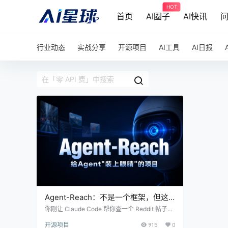
HOT
首页
AI圈子
AI快讯
行业动态
实战分享
开源项目
AI工具
AI日报
Agent-Reach：不是一个框架，但这
恰恰是它最聪明的地方
你刚让 Claude Code 帮你查一个 Reddit 帖子里
的技术方案。它卡住了。不是因为代码写不出
开源项目
915
0
来，是因为它根本看不到 Reddit。你只能手动复