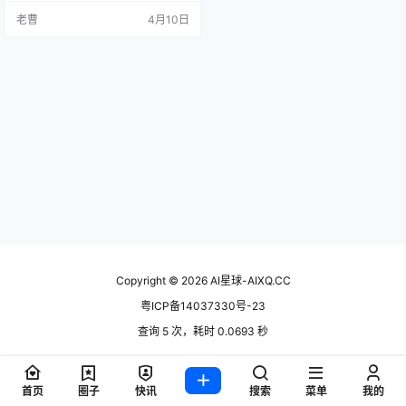
好了，不啰嗦了，看内容吧。 1. 智
老曹
4月10日
元机器人发布GO-2具身基座大模型
核心内容：智元机器人正式发布新
一代具身基座大模型Genie Operato
r-2（GO-2），首创动作思维链技
术，首次在统一架构中实现从逻辑
推理到精准动作执行的闭环。基于
数万…
Copyright © 2026
AI星球-AIXQ.CC
粤ICP备14037330号-23
查询 5 次，耗时 0.0693 秒
首页
圈子
快讯
搜索
菜单
我的