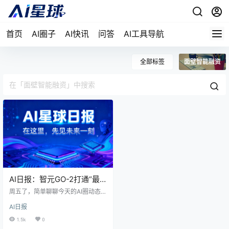
首页
AI圈子
AI快讯
问答
AI工具导航
全部标签
面壁智能融资
AI日报：智元GO-2打通“最
后一公里”，腾讯阿里字节同
周五了，简单聊聊今天的AI圈动态。
日亮剑AI新战场
今天值得关注的还挺多——具身智
AI日报
能这边热闹了，智元发新模型、大
会扎堆；大模型那边也没闲着，腾
1.5k
0
讯发新版本、国产这边融资不断。