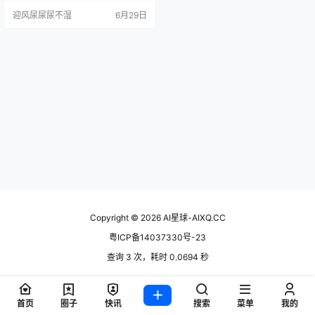
自 Sand.ai，主打音频驱动出片，3
迎风尿尿尿不湿
6月29日
0 到 60 秒的成片几分钟搞定。听起
来很美，但 credits 月底清零、免费
额度抠门这些坑也真实存在。到底
值不值得掏 Pro 档那 39 美元，上手
摸了一圈才敢说。 产品概述 …
Copyright © 2026
AI星球-AIXQ.CC
粤ICP备14037330号-23
查询 3 次，耗时 0.0694 秒
首页
圈子
快讯
搜索
菜单
我的