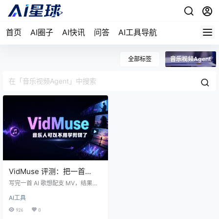
首页
AI圈子
AI快讯
问答
AI工具导航
全部标签
音乐视频Agent
VidMuse 评测：把一首
Suno 歌丢进去，它真能还你
写完一首 AI 歌想配支 MV，结果在
一支 MV 吗
剪辑软件里耗掉一整晚？VidMuse
AI工具
想做的，是让你只丢一个 Suno 链接
进去，剩下分镜、运镜、剪辑全交
926
0
给一个会自己思考的 Agent。它来