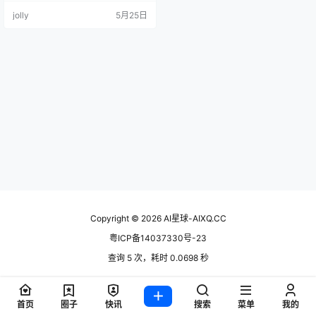
叙事的诅咒。2026 年了，它加上了
jolly
5月25日
AI 生成、视频录制和数据分析，但
面对 Gamma、Beautiful.ai 这些 AI
原住民的围剿，这个老牌工具还能
不能打，上手试一趟才有答案。 这
到底是什么 Prezi 是个完全不走传
统…
Copyright © 2026
AI星球-AIXQ.CC
粤ICP备14037330号-23
查询 5 次，耗时 0.0698 秒
首页
圈子
快讯
搜索
菜单
我的