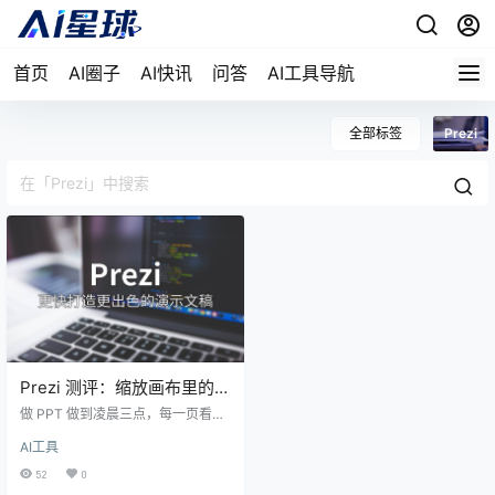
首页
AI圈子
AI快讯
问答
AI工具导航
全部标签
Prezi
Prezi 测评：缩放画布里的演
示革命，2009 年的创意还能
做 PPT 做到凌晨三点，每一页看起
打吗
来都跟上一个人的一模一样。这就
AI工具
是大部分人面对幻灯片时的真实处
境。Prezi 从 2009 年就试图用一张
52
0
无限画布和缩放镜头打破这套线性