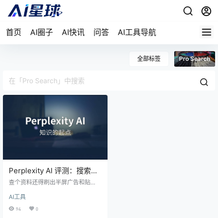
首页
AI圈子
AI快讯
问答
AI工具导航
全部标签
Pro Search
Perplexity AI 评测：搜索这
件事，终于不再是一场广告
查个资料还得刷出半屏广告和贴
竞拍
片？搜个教程翻三页都是 SEO 垃圾
AI工具
内容？Perplexity 可能就是你要的解
药。它不返回十条蓝色链接，而是
94
0
直接给你带引用的答案。Pro Searc