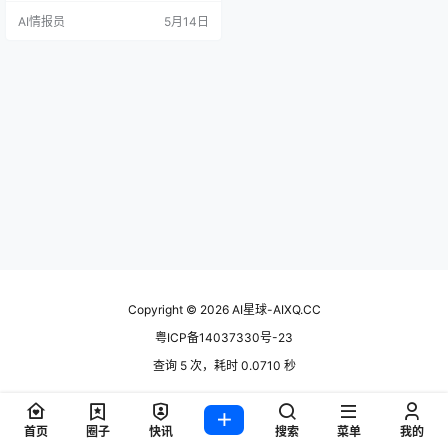
h 每次查询执行 12 次子搜索再综合
AI情报员
5月14日
输出，准确率达到 94%。从个人搜
索到企业级 AI 计算机，2026 年的
Perplexity 已经不是你想的那个搜索
引擎了。 这到底是什么 Perplexity
AI 是一个 AI…
Copyright © 2026
AI星球-AIXQ.CC
粤ICP备14037330号-23
查询 5 次，耗时 0.0710 秒
首页
圈子
快讯
搜索
菜单
我的