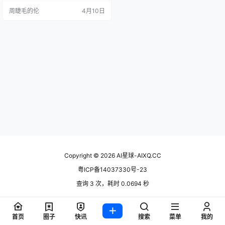
辘话。你说："太烂了，重写。" 它
周睫毛的伦
4月10日
又给你一段换汤不换药的。你怒
了："你是不是听不懂人话！" 其
实，问题不在AI——在于你会不
会"点菜&qu…
Copyright © 2026
AI星球-AIXQ.CC
粤ICP备14037330号-23
查询 3 次，耗时 0.0694 秒
首页
圈子
快讯
搜索
菜单
我的