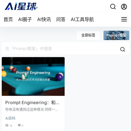
首页
AI圈子
AI快讯
问答
AI工具导航
全部标签
Prompt框架
Prompt Engineering：和AI
说话的艺术，决定了它替你
你有没有遇到过这种情况 同样一个A
干活的质量
I工具，别人用得飞起，你用它却总
AI百科
觉得"这玩意儿不太行"。 比如让Ch
atGPT帮你写文案，你写："帮我写
1k
0
个文案" 它给你一段四平八稳的车轱