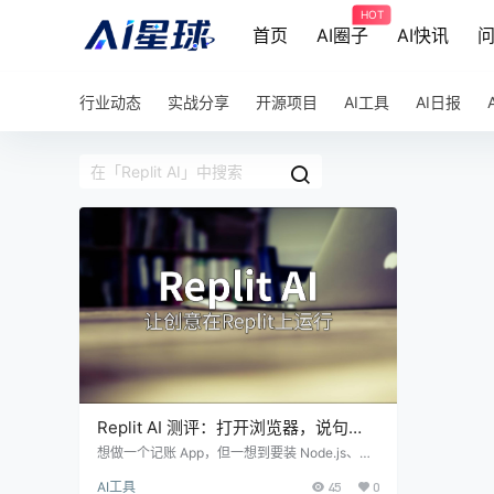
HOT
首页
AI圈子
AI快讯
行业动态
实战分享
开源项目
AI工具
AI日报
Replit AI 测评：打开浏览器，说句
话，一个完整应用就上线了
想做一个记账 App，但一想到要装 Node.js、配
数据库、搭服务器就头疼？Replit 想解决的就是
AI工具
45
0
这个。它把 IDE、AI Agent、数据库、部署全塞