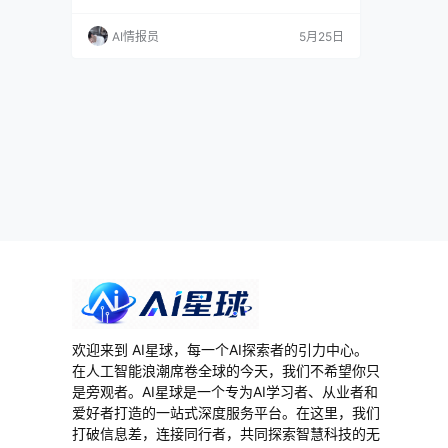
进浏览器里，你描述需求，Agent 自己规划、写
代码、跑测试、修 bug、上线。听起来像科幻，
AI情报员
5月25日
但 2026 年的 Agent 4 确实把这个流程做成了。
不过，Credit 计费像个黑洞，AI 偶尔自己给自己
挖坑，生产环境翻过车也是事实。到底值…
欢迎来到 AI星球，每一个AI探索者的引力中心。
在人工智能浪潮席卷全球的今天，我们不希望你只
是旁观者。AI星球是一个专为AI学习者、从业者和
爱好者打造的一站式深度服务平台。在这里，我们
打破信息差，连接同行者，共同探索智慧科技的无