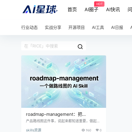
HOT
首页
AI圈子
AI快讯
行业动态
实战分享
开源项目
AI工具
AI日报
roadmap-management：把
RICE/MoSCoW/ICE 全塞进一个对话
产品路线图这件事，说起来都知道重要，做起来
没几个人觉得自己真的做得好。 我自己做过不少
里
skills资源
960
0
版本。最早是一个 Notion 表格，列了功能、优