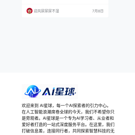
先级、预计时间，看起来很整齐。后来换成 Miro
白板，贴了一堆便利贴，花了两个小时做出来，
迎风尿尿尿不湿
7月8日
两周后没人看。再后来跟着季度 OKR 走，每次
规划会前焦虑到凌晨，因为你知道排出来的东西
大概率三个月后会变。 说真的，路线图的问题从
来不在工具上。哪个都能画出一张漂亮的图：…
欢迎来到 AI星球，每一个AI探索者的引力中心。
在人工智能浪潮席卷全球的今天，我们不希望你只
是旁观者。AI星球是一个专为AI学习者、从业者和
爱好者打造的一站式深度服务平台。在这里，我们
打破信息差，连接同行者，共同探索智慧科技的无