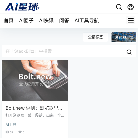
首页
AI圈子
AI快讯
问答
AI工具导航
全部标签
StackBlitz
Bolt.new 评测：浏览器里写
全栈应用，StackBlitz 把门
打开浏览器，敲一段话，出来一个
槛踩到了地板
能跑的全栈应用，Bolt.new 把这个
AI工具
流程从“想想就知道不现实”变成了日
常。基于 StackBlitz 的 WebContai
57
0
ners 技术，它把完整的 Node.js 开