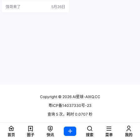
发环境塞进了浏览器标签页，再搭
强哥来了
5月26日
配 Claude 做代码生成引擎，让零编
程基础的人也能在几十分钟里搞定
一个带数据库和认证的 SaaS 原
型。但免费版一个月 100 万 tokens
的额度，稍微正经…
Copyright © 2026
AI星球-AIXQ.CC
粤ICP备14037330号-23
查询 5 次，耗时 0.0707 秒
首页
圈子
快讯
搜索
菜单
我的