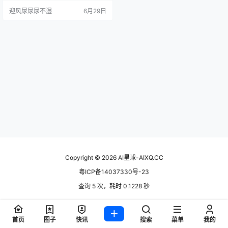
自 Sand.ai，主打音频驱动出片，3
迎风尿尿尿不湿
6月29日
0 到 60 秒的成片几分钟搞定。听起
来很美，但 credits 月底清零、免费
额度抠门这些坑也真实存在。到底
值不值得掏 Pro 档那 39 美元，上手
摸了一圈才敢说。 产品概述 …
Copyright © 2026
AI星球-AIXQ.CC
粤ICP备14037330号-23
查询 5 次，耗时 0.1228 秒
首页
圈子
快讯
搜索
菜单
我的