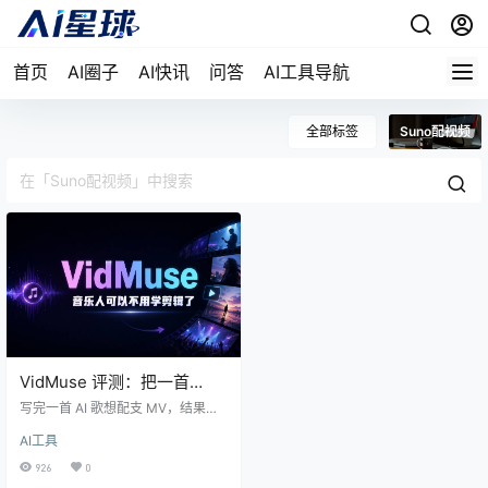
首页
AI圈子
AI快讯
问答
AI工具导航
全部标签
Suno配视频
VidMuse 评测：把一首
Suno 歌丢进去，它真能还你
写完一首 AI 歌想配支 MV，结果在
一支 MV 吗
剪辑软件里耗掉一整晚？VidMuse
AI工具
想做的，是让你只丢一个 Suno 链接
进去，剩下分镜、运镜、剪辑全交
926
0
给一个会自己思考的 Agent。它来