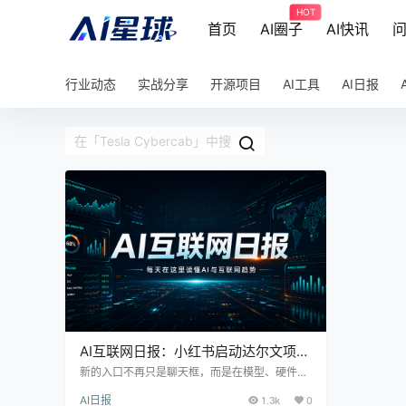
HOT
首页
AI圈子
AI快讯
行业动态
实战分享
开源项目
AI工具
AI日报
AI互联网日报：小红书启动达尔文项
目、小米汽车交付再超 3 万台、美团
新的入口不再只是聊天框，而是在模型、硬件、
汽车、外卖和本地生活里同时铺开。Claude So
LongCat-2.0 把国产算力推到台前
AI日报
1.3k
0
nnet 5 在压低智能体成本，ChatGPT 继续放大