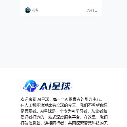
日常使用半径，美团 LongCat-2.0 把国产算力
推到台前，小米汽车和小红书则在用交付量与内
老曹
7月1日
部孵化抢用户心智。技术越往下沉，竞争越像一
张网，谁能把能力变成稳定场景，谁才有下一轮
牌桌位置。 一起来看看这两天发生的AI和互联网
赛道的大事件吧！ AI赛道…
欢迎来到 AI星球，每一个AI探索者的引力中心。
在人工智能浪潮席卷全球的今天，我们不希望你只
是旁观者。AI星球是一个专为AI学习者、从业者和
爱好者打造的一站式深度服务平台。在这里，我们
打破信息差，连接同行者，共同探索智慧科技的无