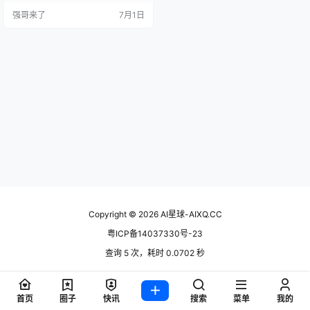
塞满了链接。你可能会想：这东西
强哥来了
7月1日
凭什么拿到 GitHub 全站 Top 100
的 Stars？ trimstray 在 README 第
一行写的是"Knowledge is powerfu
l, be…
Copyright © 2026
AI星球-AIXQ.CC
粤ICP备14037330号-23
查询 5 次，耗时 0.0702 秒
首页
圈子
快讯
搜索
菜单
我的