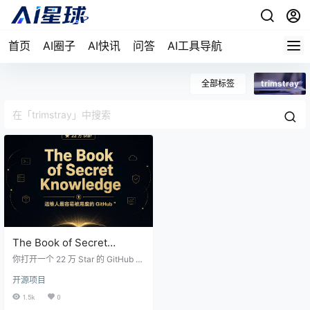
首页
AI圈子
AI快讯
问答
AI工具导航
全部标签
trimstray
The Book of Secret
Knowledge：22 万 Star 的
你打开一个 22 万 Star 的 GitHub 仓
运维工具箱，但不是你以为
库，翻遍目录，发现连一行 Python
开源项目
都没有。不是藏起来了，是真的没
的那种”书”
有。整件事的本质是一个被折叠了
1.5k
0
五十多层的 Markdown 文件，里面