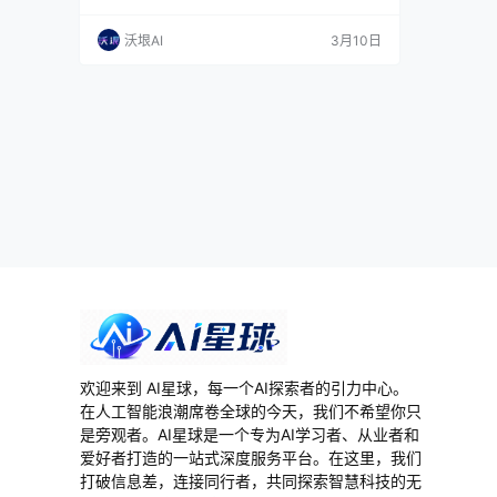
能让这些大佬也觉得新鲜？ 结果一查，发现是国
内 Seede AI 团队在海外发布的新品: Veeso AI。
沃垠AI
3月10日
体验了半小时后，我意识到一件事。这玩意跟市
面上那些「文生图」AI 设计工具，完全不是一个
物种。 Seede 不是做修图，不是 PS，它完全走
了 A…
欢迎来到 AI星球，每一个AI探索者的引力中心。
在人工智能浪潮席卷全球的今天，我们不希望你只
是旁观者。AI星球是一个专为AI学习者、从业者和
爱好者打造的一站式深度服务平台。在这里，我们
打破信息差，连接同行者，共同探索智慧科技的无