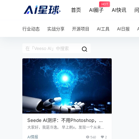
HOT
首页
AI圈子
AI快讯
行业动态
实战分享
开源项目
AI工具
AI日报
Seede AI测评：不用Photoshop，不
写Prompt直接出设计稿
大家好，我是冷逸。 早上刷x，发现一个从来没
听过的 AI 设计工具，被145k粉丝的网红博主 Di
AI情报
540
2
ng 转发了。 好奇心瞬间被勾起：到底什么项目