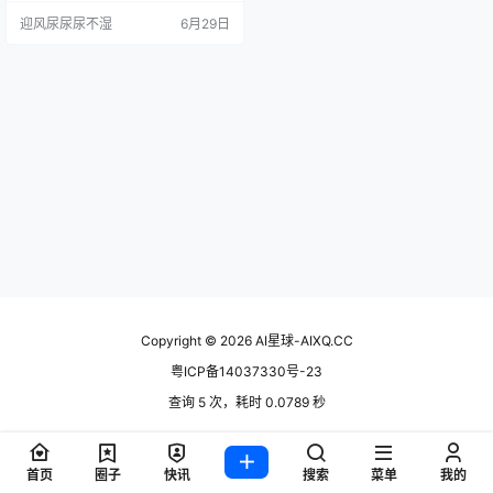
自 Sand.ai，主打音频驱动出片，3
迎风尿尿尿不湿
6月29日
0 到 60 秒的成片几分钟搞定。听起
来很美，但 credits 月底清零、免费
额度抠门这些坑也真实存在。到底
值不值得掏 Pro 档那 39 美元，上手
摸了一圈才敢说。 产品概述 …
Copyright © 2026
AI星球-AIXQ.CC
粤ICP备14037330号-23
查询 5 次，耗时 0.0789 秒
首页
圈子
快讯
搜索
菜单
我的