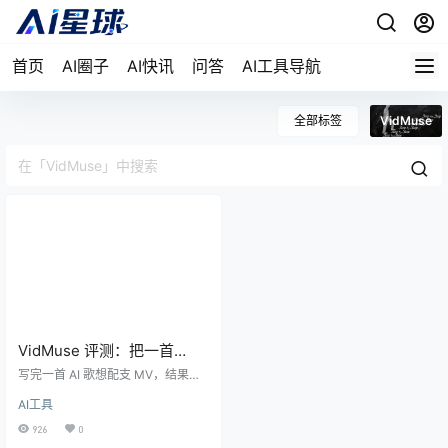
首页
AI圈子
AI快讯
问答
AI工具导航
全部标签
VidMuse
VidMuse 评测：把一首
Suno 歌丢进去，它真能还你
写完一首 AI 歌想配支 MV，结果在
一支 MV 吗
剪辑软件里耗掉一整晚？VidMuse
AI工具
想做的，是让你只丢一个 Suno 链接
进去，剩下分镜、运镜、剪辑全交
926
0
给一个会自己思考的 Agent。它来