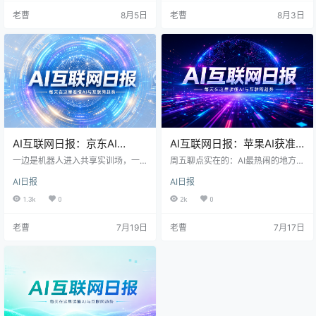
判
向“用起来顺不顺”。等NVIDIA把自
动作看着分散，其实都在把技术承
老曹
8月5日
老曹
8月3日
动驾驶模型开放商用、Waymo继续
诺搬到日常现场。我的判断是，体
放开Robotaxi，我会更看重一件
验竞争已经从功能炫技走到可解
事：新功能要跑进真实场景，也要
释、可恢复、可负责。用户少一点
让普通人知道它稳在哪里、退路在
焦虑，平台才多一点长期生意。 一
哪里。 一起来看看这两天发生的AI
起来看看这两天发生的AI和互联网赛
和互联网赛道的大事件吧！ 📌 今日
道的大事件吧！ 💡 今日AI互联网大
AI互联网…
事件速览 1，Ope…
AI互联网日报：京东AI
AI互联网日报：苹果AI获准
Home把智能体装进家庭、
在中国落地/美团与京东加码
一边是机器人进入共享实训场，一
周五聊点实在的：AI最热闹的地方，
HappyOyster 1.0开放交互世
边是家里的台灯开始给孩子讲题。
骑手保障/Kimi K3把开源模
已经不是聊天框，而是账号、购物
AI日报
AI日报
这两个场景看似很远，背后却是同
车、汽车和充电枪。Kimi K3把开源
界、百度秒哒无代码平台份
型推到2.8万亿参数/华为乾
一件事：AI正在从屏幕里的回答，走
模型又往前推，Apple Intelligence
1.3k
0
2k
0
额达33.4%
崑突破128亿公里
进真实世界的动作。SenseNova U1
终于拿到中国市场的入场券，Claud
Pro开始追求长程任务交付，Happy
e开始在授权后替人登录；Waymo
老曹
7月19日
老曹
7月17日
Oyster 1.0把一句话变成可交互世
的一场拥堵又提醒大家，能动手也
界，京东AI Home则想让设备记住全
意味着要承担后果。我更在意的
家人的习惯。但我更在意的，是这
是，智能体正从“会说”走向“被允许
些演示能否被12万个高质量数据
办事”。下一轮胜负，既看能力，也
集、国产超节点和智能体信任基座
看谁能把权限、成本和线下秩序管
托住。当模型、数据、算力、…
得住。 一起来看看这两天…