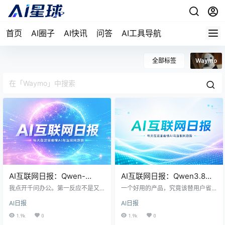
首页
AI圈子
AI快讯
问答
AI工具导航
全部标签
Waymo
AI互联网日报：Qwen-
AI互联网日报：Qwen3.8强
Image-3.0降到0.18元起、京
化企业Agent、Kimi K3跑通
我点开千问办公。第一反应不是又
一个好用的产品，究竟该替用户省
东开源视频编辑模型、
多一个助手，而是阿里把办公和图
国产超节点、DeepSeek与
哪一步？阿里把办公Agent推向真实
AI日报
AI日报
像生成继续往前推。华为、小米在
流程，美团让等红灯不再压着骑手
NVIDIA开放自动驾驶模型、
小米MiMo领跑调用量、抖音
屏幕、折叠本、汽车逃生这些细节
倒计时，Waymo也被逼着回答无人
1.9k
0
1.9k
0
Spotify把AI混音拉进版权谈
升级未成年人推荐
上补体验，技术开始从“能不能做”转
车怎样和城市应急系统配合。这些