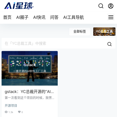
首页
AI圈子
AI快讯
问答
AI工具导航
全部标签
YC总裁工具
gstack：YC总裁开源的”AI软
件工厂”，68k Star的工具到
第一次看到这个项目的时候，我愣
底香不香？
了几秒。 Garry Tan——Y Combina
开源项目
tor的总裁，全球最顶级孵化器的掌
舵人——居然把自己每天用的Claud
1.3k
0
e Code配置开源了？而且还专门强