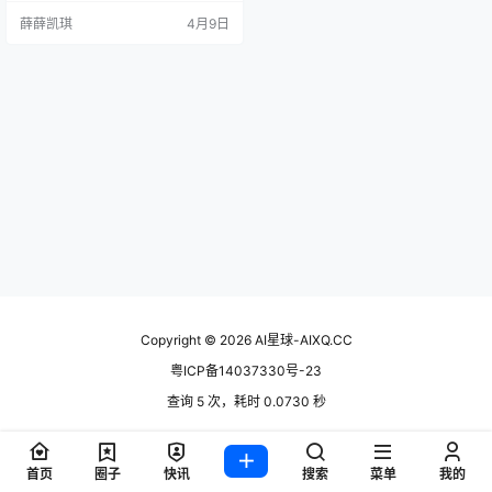
调这是他" opinionated tools"，意
薛薛凯琪
4月9日
思是一套带强烈个人偏好的工具
链？68k star、9.4k fork，这个数字
在GitHub上是什么概念我就不用说
了吧。 更让我好奇的是：他声…
Copyright © 2026
AI星球-AIXQ.CC
粤ICP备14037330号-23
查询 5 次，耗时 0.0730 秒
首页
圈子
快讯
搜索
菜单
我的