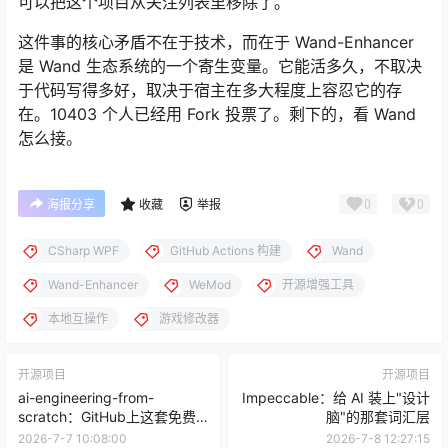
可以把这个项目从关注列表里移除了。
这件事的核心矛盾不在于技术，而在于 Wand-Enhancer
是 Wand 生态系统的一个寄生变量。它能活多久，不取决
于代码写得多好，取决于宿主在多大程度上容忍它的存
在。10403 个人已经用 Fork 投票了。剩下的，看 Wand
怎么接。
0
0
海报分享
收藏
举报
CSharp WPF
GitHub Actions 构建
Wand
Wand-Enhancer
WeMod
开源增强工具
本地互操作
游戏修改器
开源项目
开源项目
ai-engineering-from-
Impeccable：给 AI 装上"设计
scratch：GitHub上这套免费
脑"的那套词汇层
的AI全栈课值不值得啃
2026-7-7 10:08:00
2026-7-8 12:27:15