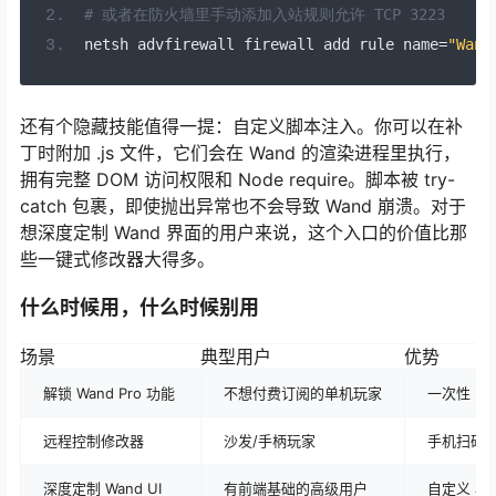
# 或者在防火墙里手动添加入站规则允许 TCP 3223
netsh advfirewall firewall add rule name
=
"Wand
还有个隐藏技能值得一提：自定义脚本注入。你可以在补
丁时附加 .js 文件，它们会在 Wand 的渲染进程里执行，
拥有完整 DOM 访问权限和 Node require。脚本被 try-
catch 包裹，即使抛出异常也不会导致 Wand 崩溃。对于
想深度定制 Wand 界面的用户来说，这个入口的价值比那
些一键式修改器大得多。
什么时候用，什么时候别用
场景
典型用户
优势
解锁 Wand Pro 功能
不想付费订阅的单机玩家
一次性 Fo
远程控制修改器
沙发/手柄玩家
手机扫码
深度定制 Wand UI
有前端基础的高级用户
自定义 J