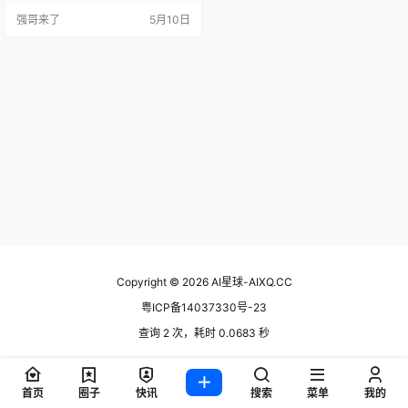
底差多少？花了一个月反复测试，
强哥来了
5月10日
结论比想象中有意思。 产品概述 文
心5.1是百度在2026年5月9日发布的
旗舰大语言模型，继承自2.4万亿参
数的文心5.0。它的核心思路很直
接：用知识蒸馏加弹性训练框架，
从5.0的超大基座中提炼…
Copyright © 2026
AI星球-AIXQ.CC
粤ICP备14037330号-23
查询 2 次，耗时 0.0683 秒
首页
圈子
快讯
搜索
菜单
我的