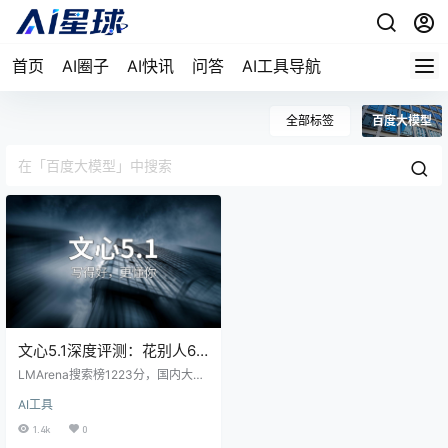
首页
AI圈子
AI快讯
问答
AI工具导航
全部标签
百度大模型
文心5.1深度评测：花别人6%
的钱，把搜索做到全球第四
LMArena搜索榜1223分，国内大模
型头一回杀进全球前五。但比起榜
AI工具
单上的数字，我更想知道一个更务
实的问题：文心5.1在日常用起来，
1.4k
0
跟DeepSeek、Gemini这些对手到