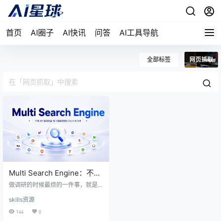
首页
AI圈子
AI快讯
问答
AI工具导航
全部标签
网页抓取
Multi Search Engine：不用
API 密钥聚合 16 个搜索引擎
做调研的时候最烦的一件事，就是
的 ClawHub Skill
换个搜索引擎就要重新配一套 API k
skills资源
ey。Google 要密钥，Bing 要密
钥，DuckDuckGo 虽然不要但也要
144
0
折腾接口。一个搜索任务来回切三