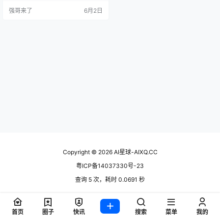
四套配置，还没开始查资料就先被
强哥来了
6月2日
配置卡住了 前几天在 ClawHub 翻
到一个叫 Multi Search Engine 的 S
kill，作者是 g_pyAng，下载量 149
k，Star 数 704。看了一眼介绍，说
它集…
Copyright © 2026
AI星球-AIXQ.CC
粤ICP备14037330号-23
查询 5 次，耗时 0.0691 秒
首页
圈子
快讯
搜索
菜单
我的