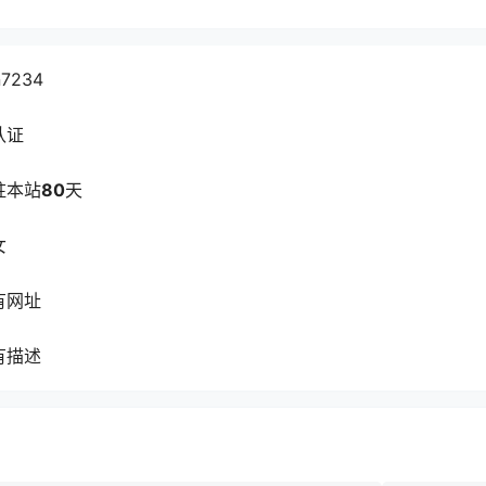
n7234
认证
驻本站
80
天
女
有网址
有描述