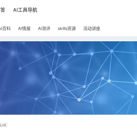
问答
AI工具导航
AI百科
AI情报
AI测评
skills资源
活动讲座
Lv0