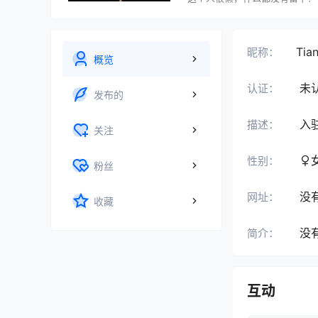
Tia
昵称：
概览
未
认证：
发布的
入
描述：
关注
性别：
粉丝
没
网址：
收藏
没
简介：
互动