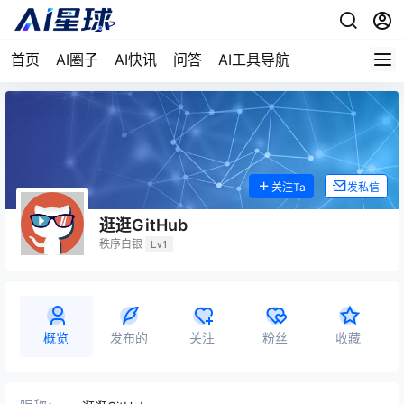
首页
AI圈子
AI快讯
问答
AI工具导航
关注Ta
发私信
逛逛GitHub
秩序白银
Lv1
概览
发布的
关注
粉丝
收藏