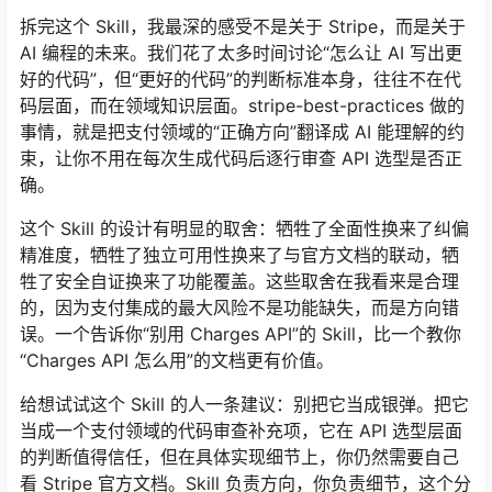
拆完这个 Skill，我最深的感受不是关于 Stripe，而是关于
AI 编程的未来。我们花了太多时间讨论“怎么让 AI 写出更
好的代码”，但“更好的代码”的判断标准本身，往往不在代
码层面，而在领域知识层面。stripe-best-practices 做的
事情，就是把支付领域的“正确方向”翻译成 AI 能理解的约
束，让你不用在每次生成代码后逐行审查 API 选型是否正
确。
这个 Skill 的设计有明显的取舍：牺牲了全面性换来了纠偏
精准度，牺牲了独立可用性换来了与官方文档的联动，牺
牲了安全自证换来了功能覆盖。这些取舍在我看来是合理
的，因为支付集成的最大风险不是功能缺失，而是方向错
误。一个告诉你“别用 Charges API”的 Skill，比一个教你
“Charges API 怎么用”的文档更有价值。
给想试试这个 Skill 的人一条建议：别把它当成银弹。把它
当成一个支付领域的代码审查补充项，它在 API 选型层面
的判断值得信任，但在具体实现细节上，你仍然需要自己
看 Stripe 官方文档。Skill 负责方向，你负责细节，这个分