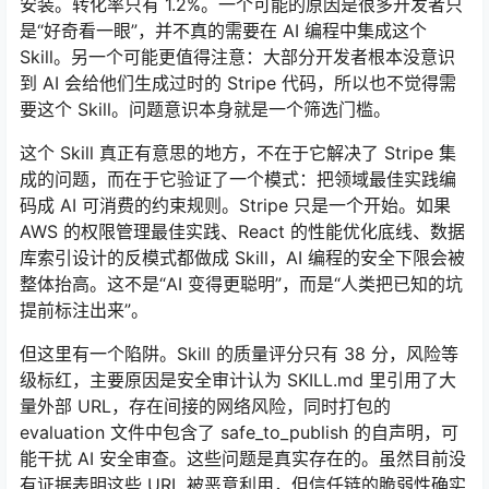
安装。转化率只有 1.2%。一个可能的原因是很多开发者只
是“好奇看一眼”，并不真的需要在 AI 编程中集成这个
Skill。另一个可能更值得注意：大部分开发者根本没意识
到 AI 会给他们生成过时的 Stripe 代码，所以也不觉得需
要这个 Skill。问题意识本身就是一个筛选门槛。
这个 Skill 真正有意思的地方，不在于它解决了 Stripe 集
成的问题，而在于它验证了一个模式：把领域最佳实践编
码成 AI 可消费的约束规则。Stripe 只是一个开始。如果
AWS 的权限管理最佳实践、React 的性能优化底线、数据
库索引设计的反模式都做成 Skill，AI 编程的安全下限会被
整体抬高。这不是“AI 变得更聪明”，而是“人类把已知的坑
提前标注出来”。
但这里有一个陷阱。Skill 的质量评分只有 38 分，风险等
级标红，主要原因是安全审计认为 SKILL.md 里引用了大
量外部 URL，存在间接的网络风险，同时打包的
evaluation 文件中包含了 safe_to_publish 的自声明，可
能干扰 AI 安全审查。这些问题是真实存在的。虽然目前没
有证据表明这些 URL 被恶意利用，但信任链的脆弱性确实