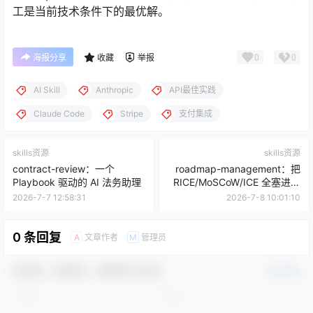
工是当前技术条件下的最优解。
0
0
海报分享
收藏
举报
AI Skill
Anthropic
API最佳实践
Claude Code
Stripe
支付集成
skills资源
skills资源
contract-review：一个
roadmap-management：把
Playbook 驱动的 AI 法务助理
RICE/MoSCoW/ICE 全塞进一
个对话里
2026-7-7 12:58:31
2026-7-8 10:01:10
0 条回复
文章作者
管理员
A
M
欢迎您，新朋友，感谢参与互动！
确认修改