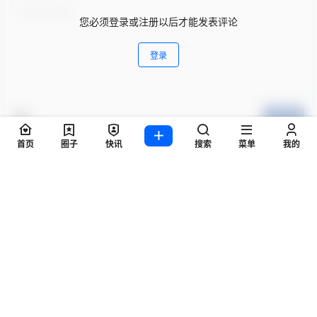
您必须登录或注册以后才能发表评论
登录
提交
首页
圈子
快讯
搜索
菜单
我的
暂无讨论，说说你的看法吧
Copyright © 2026
AI星球-AIXQ.CC
粤ICP备14037330号-23
查询 14 次，耗时 0.0854 秒