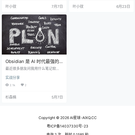
bsidian + LLM wiki 搭建个人知识
rpathy自带流量因素之外，从另外
叶小钗
7月7日
叶小钗
6月23日
库这件事兴趣挺高的！ 之前只是介
一个角度也说明，在构建AI知识库这
绍了搭建的大致流程，大家真正要
个场景还远没有被满足，有很多的
去做搭建时，会发现还存在许多问
人都受困于知识管理。 次日，karpa
题，有点不知道从何下手，或者搭
thy就在Github上面公开了LLM wiki
建起来之后，发现效果也不咋…
的构想文件，详细的阐述了这套知
识库…
Obsidian 是 AI 时代最强的
「写作+知识库」｜万字讲
最近很多朋友问我用什么笔记软
解，我的 9 个真实工作流公
件。 我说 Obsidian。 对方停了一
实战分享
秒，然后说：「哦，哥们装过，后
开
来删了，差点儿意思。」 几乎是所
2.1k
2
有接触过 Obsidian 的人，最后给我
的统一答案：要么「装过，删
杉森楠
5月7日
了」，要么「放在那吃灰，一直没
搞懂」，要么「用了几天觉得太复
杂，卸载了」。 其中一个主要原因
是：大家使用 Obsidian 的时间点是
在「AI 时代」之前，而现在，Claud
Copyright © 2026
AI星球-AIXQ.CC
e Code 时代下的 O…
粤ICP备14037330号-23
查询 2 次，耗时 0.1585 秒