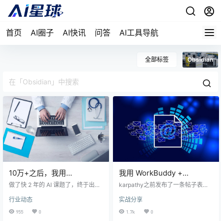
首页
AI圈子
AI快讯
问答
AI工具导航
全部标签
Obsidian
10万+之后，我用
我用 WorkBuddy +
WorkBuddy + Obsidian +
Obsidian，搭了一个会自己
做了快 2 年的 AI 课题了，终于出了
karpathy之前发布了一条帖子表
Claude 重新搭了一遍个人知
一篇 10万+ 爆款： 《我用 WorkBu
生长的个人知识库
示，最近绝大部分 Token 消耗从写
行业动态
实战分享
ddy + Obsidian，搭了一个会自己
代码转向利用 LLMs 构建个人知识
识库
生长的个人知识库》 这里也从侧面
库，这条推文引起了大量的关注，
955
0
1.7k
0
反映了一个问题：大家对 Agent + O
很快就高达1700多万阅读。 抛开ka